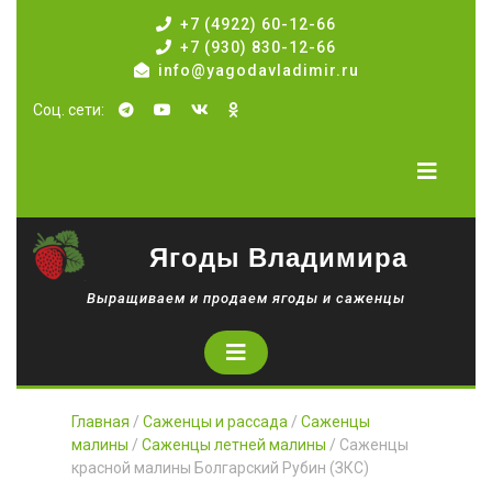
Перейти
+7 (4922) 60-12-66
к
+7 (930) 830-12-66
содержимому
info@yagodavladimir.ru
Telegram
Rutube
Vk
Одноклассники
Cоц. сети:
К
О
Ягоды Владимира
Выращиваем и продаем ягоды и саженцы
Кнопка
Открыть
Главная
/
Саженцы и рассада
/
Саженцы
малины
/
Саженцы летней малины
/ Саженцы
красной малины Болгарский Рубин (ЗКС)