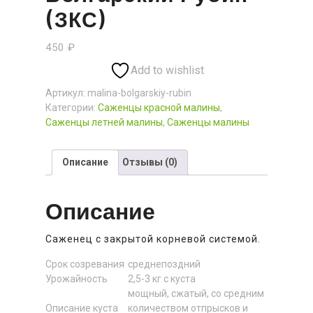
(ЗКС)
450
₽
Add to wishlist
Артикул:
malina-bolgarskiy-rubin
Категории:
Саженцы красной малины
,
Саженцы летней малины
,
Саженцы малины
Описание
Отзывы (0)
Описание
Саженец с закрытой корневой системой.
Срок созревания
среднепоздний
Урожайность
2,5-3 кг с куста
мощный, сжатый, со средним
Описание куста
количеством отпрысков и