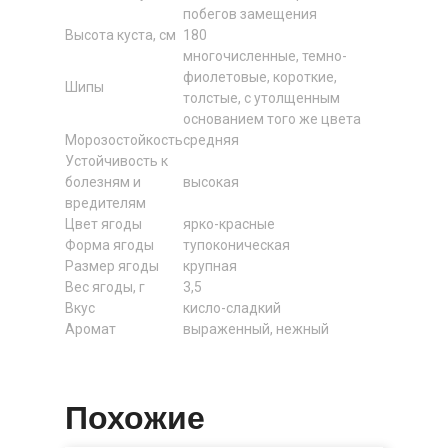
побегов замещения
Высота куста, см
180
многочисленные, темно-
фиолетовые, короткие,
Шипы
толстые, с утолщенным
основанием того же цвета
Морозостойкость
средняя
Устойчивость к
болезням и
высокая
вредителям
Цвет ягоды
ярко-красные
Форма ягоды
тупоконическая
Размер ягоды
крупная
Вес ягоды, г
3,5
Вкус
кисло-сладкий
Аромат
выраженный, нежный
Похожие